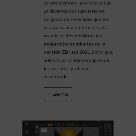
sorprendernos y la verdad es que
ya llevamos dos subversiones
cargadas de novedades que nos
están encantando. En este post,
no solo os
descubrimos las
mejores herramientas de la
versión ZBrush 2021.6
sino que,
además, os contamos alguno de
los secretos que hemos
encontrado.
Leer más