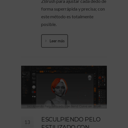
ZBrush para ajustar cada dedo de
forma superrápida y precisa; con
este método es totalmente
posible.
Leer más
ESCULPIENDO PELO
13
ESTILIZADO CON