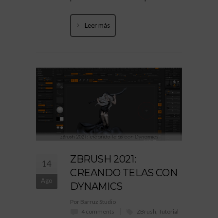
Leer más
ZBRUSH 2021:
14
CREANDO TELAS CON
Ago
DYNAMICS
Por Barruz Studio
4 comments
ZBrush
,
Tutorial