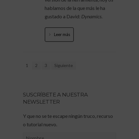
hablamos de la que más le ha
gustado a David:
Dynamics
.
Leer más
1
2
3
Siguiente
SUSCRÍBETE A NUESTRA
NEWSLETTER
Y que no se te escape ningún truco, recurso
o tutorial nuevo.