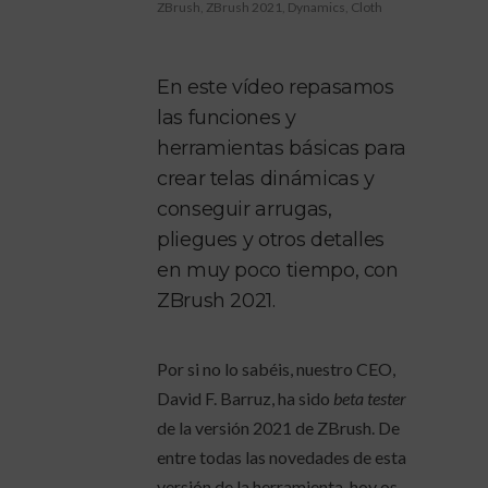
ZBrush
,
ZBrush 2021
,
Dynamics
,
Cloth
En este vídeo repasamos
las funciones y
herramientas básicas para
crear telas dinámicas y
conseguir arrugas,
pliegues y otros detalles
en muy poco tiempo, con
ZBrush 2021.
Por si no lo sabéis, nuestro CEO,
David F. Barruz, ha sido
beta tester
de la versión 2021 de ZBrush. De
entre todas las novedades de esta
versión de la herramienta, hoy os