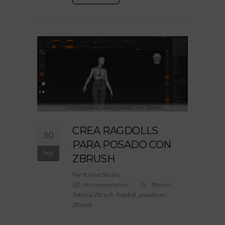
CREA RAGDOLLS
30
PARA POSADO CON
Sep
ZBRUSH
Por Barruz Studio
Sin comentarios
ZBrush
,
Tutorial ZBrush
,
Ragdoll
,
posado en
ZBrush