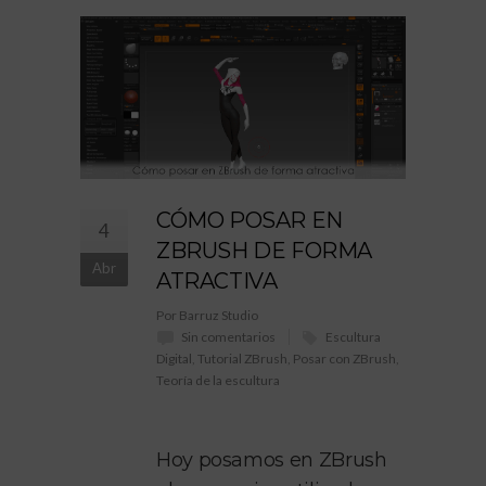
CÓMO POSAR EN
4
ZBRUSH DE FORMA
Abr
ATRACTIVA
Por Barruz Studio
Sin comentarios
Escultura
Digital
,
Tutorial ZBrush
,
Posar con ZBrush
,
Teoría de la escultura
Hoy posamos en ZBrush