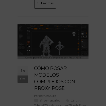
Leer más
CÓMO POSAR
16
MODELOS
Oct
COMPLEJOS CON
PROXY POSE
Por Barruz Studio
Sin comentarios
ZBrush
,
Tutorial ZBrush
,
posado en ZBrush
,
Proxy