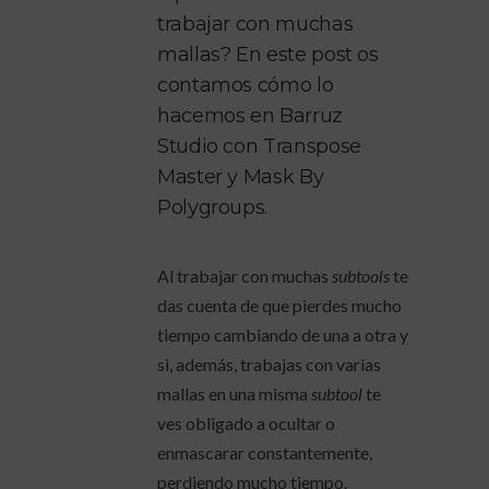
trabajar con muchas
mallas? En este post os
contamos cómo lo
hacemos en Barruz
Studio con Transpose
Master y Mask By
Polygroups.
Al trabajar con muchas
subtools
te
das cuenta de que pierdes mucho
tiempo cambiando de una a otra y
si, además, trabajas con varias
mallas en una misma
subtool
te
ves obligado a ocultar o
enmascarar constantemente,
perdiendo mucho tiempo.