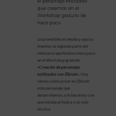
el personaje estilizado
que creamos en el
Workshop
gratuito de
hace poco.
Lo prometido es deuda y aquí os
traemos la segunda parte del
minicurso que hicimos hace poco
en el Workshop gratuito
«
Creación de personajes
estilizados con ZBrush
«. Hoy
vemos cómo posar en ZBrush
este personaje que
desarrollamos, y lo hacemos con
una mirada artística y no solo
técnica.