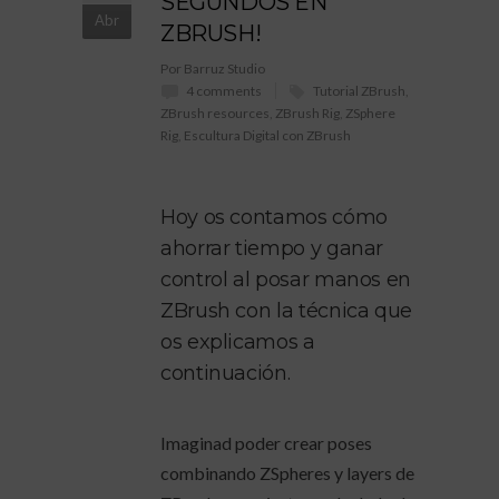
SEGUNDOS EN
Abr
ZBRUSH!
Por Barruz Studio
4 comments
Tutorial ZBrush
,
ZBrush resources
,
ZBrush Rig
,
ZSphere
Rig
,
Escultura Digital con ZBrush
Hoy os contamos cómo
ahorrar tiempo y ganar
control al posar manos en
ZBrush con la técnica que
os explicamos a
continuación.
Imaginad poder crear poses
combinando ZSpheres y layers de