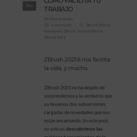
CÓMO FACILITA TU
Mar
TRABAJO
Por Barruz Studio
6 comments
ZBrush 2021.6
,
Novedades ZBrush
,
Tutorial ZBrush
,
ZBrush 2021
ZBrush 2021.6 nos facilita
la vida, y mucho.
ZBrush 2021 no ha dejado de
sorprendernos y la verdad es que
ya llevamos dos subversiones
cargadas de novedades que nos
están encantando. En este post,
no solo os
descubrimos las
mejores herramientas de la