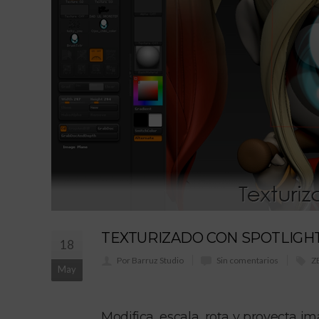
TEXTURIZADO CON SPOTLIGH
18
Por Barruz Studio
Sin comentarios
Z
May
Modifica, escala, rota y proyecta i