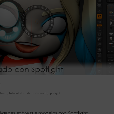
T
Brush
,
Tutorial ZBrush
,
Texturizado
,
Spotlight
mágenes sobre tus modelos con Spotlight.