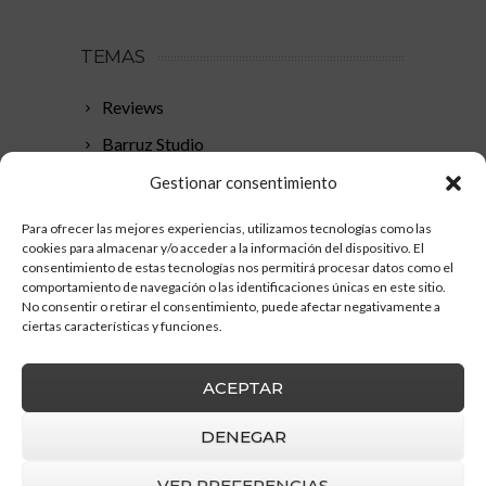
TEMAS
Reviews
Barruz Studio
Eventos
Gestionar consentimiento
Tutoriales
Para ofrecer las mejores experiencias, utilizamos tecnologías como las
cookies para almacenar y/o acceder a la información del dispositivo. El
Básicos ZBrush
consentimiento de estas tecnologías nos permitirá procesar datos como el
Recursos
comportamiento de navegación o las identificaciones únicas en este sitio.
No consentir o retirar el consentimiento, puede afectar negativamente a
ciertas características y funciones.
ACEPTAR
DENEGAR
VER PREFERENCIAS