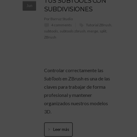
TUS SUBTOOLS CON
Jun
SUBDIVISIONES
Por Barruz Studio
4 comments
Tutorial ZBrush
,
subtools
,
subtools zbrush
,
merge
,
split
,
ZBrush
Controlar correctamente las
SubTools
en ZBrush es una de las
claves para trabajar de forma
profesional y mantener
organizados nuestros modelos
3D.
Leer más