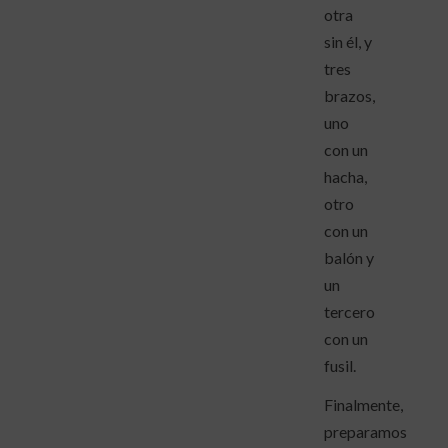
otra
sin él, y
tres
brazos,
uno
con un
hacha,
otro
con un
balón y
un
tercero
con un
fusil.
Finalmente,
preparamos