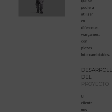
que se
pudiera
utilizar
en
diferentes
wargames,
con
piezas
intercambiables.
DESARROL
DEL
PROYECTO
El
cliente
nos