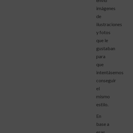
envió
imágenes
de
ilustraciones
y fotos
que le
gustaban
para
que
intentásemos
conseguir
el
mismo
estilo.
En
base a
esas