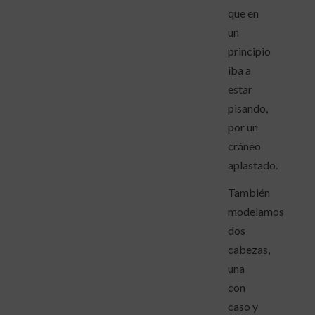
que en
un
principio
iba a
estar
pisando,
por un
cráneo
aplastado.
También
modelamos
dos
cabezas,
una
con
caso y