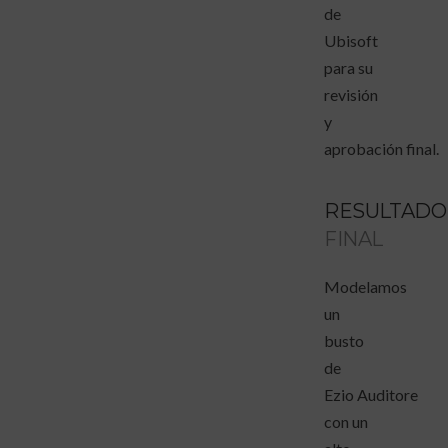
de
Ubisoft
para su
revisión
y
aprobación final.
RESULTADO
FINAL
Modelamos
un
busto
de
Ezio Auditore
con un