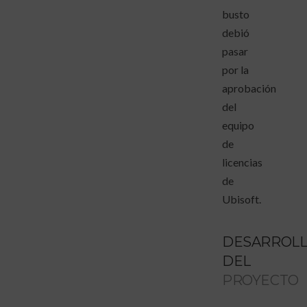
busto
debió
pasar
por la
aprobación
del
equipo
de
licencias
de
Ubisoft.
DESARROL
DEL
PROYECTO