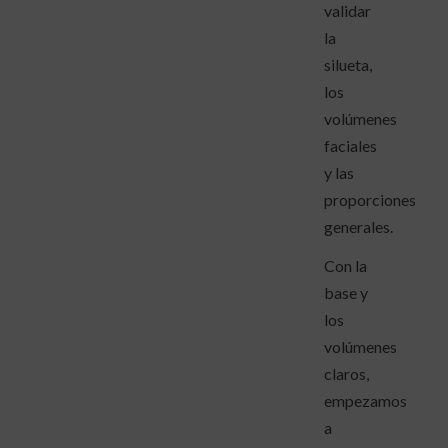
validar
la
silueta,
los
volúmenes
faciales
y las
proporciones
generales.
Con la
base y
los
volúmenes
claros,
empezamos
a