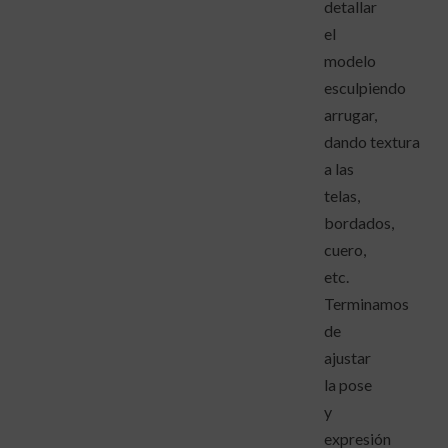
detallar
el
modelo
esculpiendo
arrugar,
dando textura
a las
telas,
bordados,
cuero,
etc.
Terminamos
de
ajustar
la pose
y
expresión