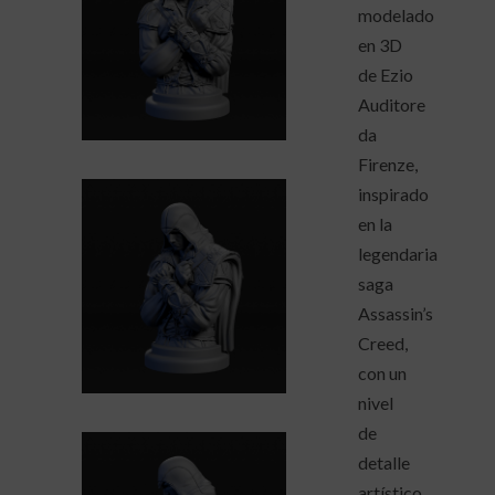
modelado
en 3D
de Ezio
Auditore
da
Firenze,
inspirado
en la
legendaria
saga
Assassin’s
Creed,
con un
nivel
de
detalle
artístico