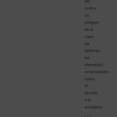
del
rostro,
los
pliegues
de la
capa,
las
texturas,
los
elementos
ornamentales
como
el
broche
o la
armadura.
Una