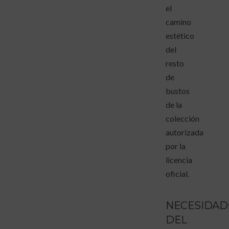
el
camino
estético
del
resto
de
bustos
de la
colección
autorizada
por la
licencia
oficial.
NECESIDAD
DEL