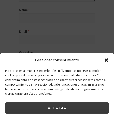
Name
*
Email
*
Website
Gestionar consentimiento
Para ofrecer las mejores experiencias, utilizamos tecnologías como las
cookies para almacenar y/o acceder a la información del dispositivo. El
consentimiento de estas tecnologías nos permitirá procesar datos como el
comportamiento de navegación o las identificaciones únicas en este sitio.
No consentir o retirar el consentimiento, puede afectar negativamente a
ciertas características y funciones.
ACEPTAR