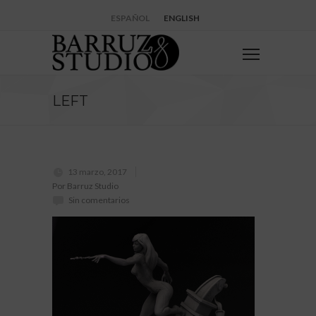
ESPAÑOL
ENGLISH
LEFT
13 marzo, 2017
Por Barruz Studio
Sin comentarios