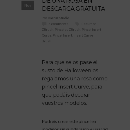
DE UNA ROSA EN
Nov
DESCARGA GRATUITA
Por Barruz Studio
4 comments
Recursos
ZBrush
,
Pinceles ZBrush
,
Pincel Insert
Curve
,
Pincel Insert
,
Insert Curve
Brush
Para que se os pase el
susto de Halloween os
regalamos una rosa como
pincel Insert Curve, para
que podáis decorar
vuestros modelos.
Podréis crear este pincel en
modelos sin subdivisión y, una vez