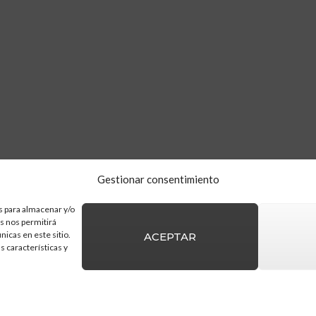
Gestionar consentimiento
s para almacenar y/o
as nos permitirá
icas en este sitio.
ACEPTAR
s características y
olítica de cookies