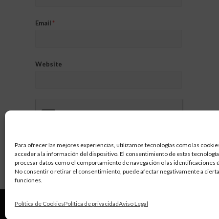
Email
*
Website
Para ofrecer las mejores experiencias, utilizamos tecnologías como las cookie
acceder a la información del dispositivo. El consentimiento de estas tecnologí
procesar datos como el comportamiento de navegación o las identificaciones ún
No consentir o retirar el consentimiento, puede afectar negativamente a cierta
funciones.
Política de Cookies
Política de privacidad
Aviso Legal
Barruz Studio
© 2026 |
Aviso Legal
|
Política de privacidad
|
P