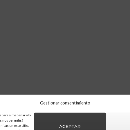
Gestionar consentimiento
s para almacenar y/o
as nos permitirá
icas en este sitio.
ACEPTAR