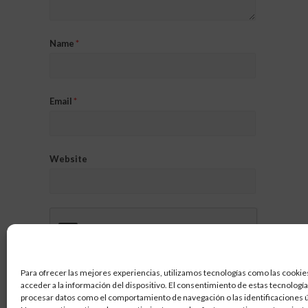
Name
*
Email
*
Website
Para ofrecer las mejores experiencias, utilizamos tecnologías como las cookie
acceder a la información del dispositivo. El consentimiento de estas tecnologí
procesar datos como el comportamiento de navegación o las identificaciones ún