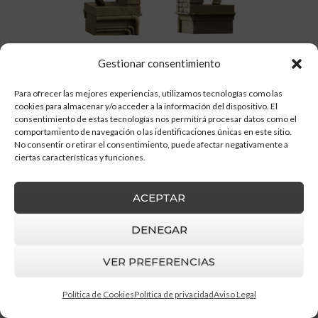
Gestionar consentimiento
Para ofrecer las mejores experiencias, utilizamos tecnologías como las
cookies para almacenar y/o acceder a la información del dispositivo. El
consentimiento de estas tecnologías nos permitirá procesar datos como el
comportamiento de navegación o las identificaciones únicas en este sitio.
No consentir o retirar el consentimiento, puede afectar negativamente a
ciertas características y funciones.
ACEPTAR
DENEGAR
Barruz Studio
© 2026 |
Aviso Legal
|
Política
de privacidad
|
Política de cookies
VER PREFERENCIAS
Política de Cookies
Política de privacidad
Aviso Legal