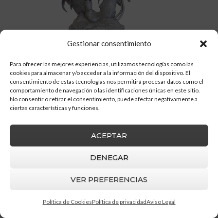
Gestionar consentimiento
Para ofrecer las mejores experiencias, utilizamos tecnologías como las
cookies para almacenar y/o acceder a la información del dispositivo. El
consentimiento de estas tecnologías nos permitirá procesar datos como el
comportamiento de navegación o las identificaciones únicas en este sitio.
No consentir o retirar el consentimiento, puede afectar negativamente a
ciertas características y funciones.
ACEPTAR
DENEGAR
Barruz Studio
© 2026 |
Aviso Legal
|
Política
de privacidad
|
Política de cookies
VER PREFERENCIAS
Política de Cookies
Política de privacidad
Aviso Legal