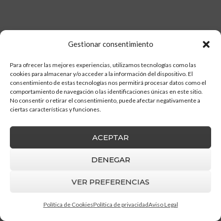
Gestionar consentimiento
Para ofrecer las mejores experiencias, utilizamos tecnologías como las
cookies para almacenar y/o acceder a la información del dispositivo. El
consentimiento de estas tecnologías nos permitirá procesar datos como el
comportamiento de navegación o las identificaciones únicas en este sitio.
No consentir o retirar el consentimiento, puede afectar negativamente a
ciertas características y funciones.
ACEPTAR
DENEGAR
Barruz Studio
© 2026 |
Aviso Legal
|
Política
de privacidad
|
Política de cookies
VER PREFERENCIAS
Política de Cookies
Política de privacidad
Aviso Legal