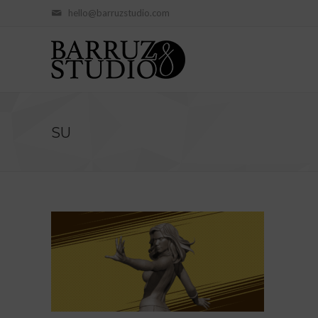
hello@barruzstudio.com
SU