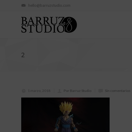
hello@barruzstudio.com
2
1 marzo, 2018
Por Barruz Studio
Sin comentarios