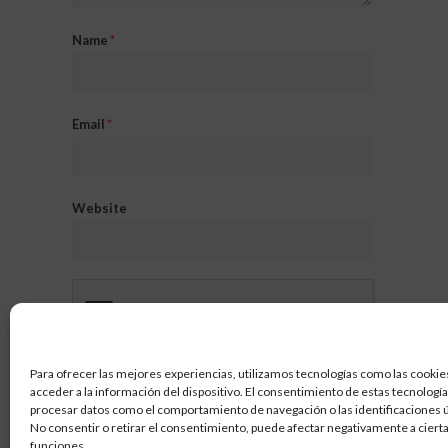
Name
*
Email
*
Website
Para ofrecer las mejores experiencias, utilizamos tecnologías como las cookie
acceder a la información del dispositivo. El consentimiento de estas tecnologí
procesar datos como el comportamiento de navegación o las identificaciones ún
No consentir o retirar el consentimiento, puede afectar negativamente a cierta
funciones.