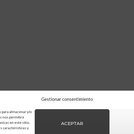
Gestionar consentimiento
s para almacenar y/o
as nos permitirá
icas en este sitio.
ACEPTAR
s características y