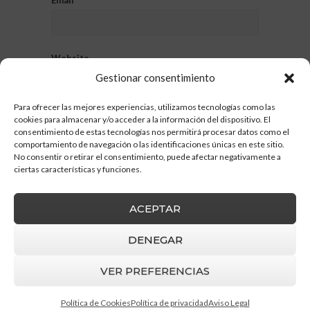
Website
Gestionar consentimiento
Para ofrecer las mejores experiencias, utilizamos tecnologías como las
cookies para almacenar y/o acceder a la información del dispositivo. El
consentimiento de estas tecnologías nos permitirá procesar datos como el
comportamiento de navegación o las identificaciones únicas en este sitio.
No consentir o retirar el consentimiento, puede afectar negativamente a
ciertas características y funciones.
ACEPTAR
DENEGAR
VER PREFERENCIAS
Barruz Studio
© 2026 |
Aviso Legal
|
Política
de privacidad
|
Política de cookies
Política de Cookies
Política de privacidad
Aviso Legal