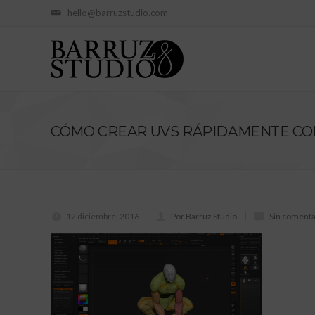
hello@barruzstudio.com
CÓMO CREAR UVS RÁPIDAMENTE CO
12 diciembre, 2016
Por Barruz Studio
Sin comenta