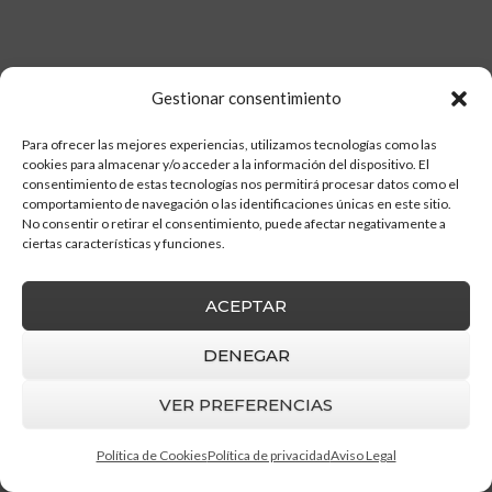
Gestionar consentimiento
Para ofrecer las mejores experiencias, utilizamos tecnologías como las
cookies para almacenar y/o acceder a la información del dispositivo. El
consentimiento de estas tecnologías nos permitirá procesar datos como el
comportamiento de navegación o las identificaciones únicas en este sitio.
No consentir o retirar el consentimiento, puede afectar negativamente a
ciertas características y funciones.
ACEPTAR
DENEGAR
Barruz Studio
© 2026 |
Aviso Legal
|
Política
de privacidad
|
Política de cookies
VER PREFERENCIAS
Política de Cookies
Política de privacidad
Aviso Legal